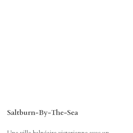
Saltburn-By-The-Sea
Une ville balnéaire victorienne avec un