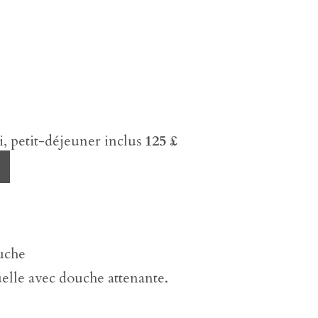
 petit-déjeuner inclus
125 £
uche
lle avec douche attenante.