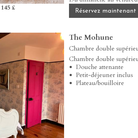
s
145 £
Réservez maintenant
The Mohune
Chambre double supérieu
Chambre double supérieu
Douche attenante
Petit-déjeuner inclus
Plateau/bouilloire