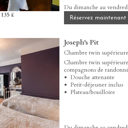
Du dimanche au vendredi,
s
135 £
Réservez maintenant
Joseph's Pit
Chambre twin supérieure
Chambre twin supérieure p
compagnons de randonné
Douche attenante
Petit-déjeuner inclus
Plateau/bouilloire
Du dimanche au vendredi,