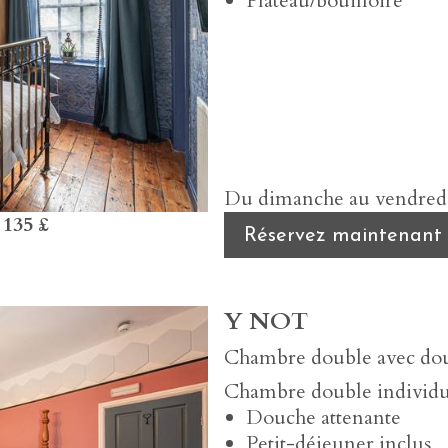
Plateau/bouilloire
Du dimanche au vendredi,
s
135 £
Réservez maintenant
Y NOT
Chambre double avec do
Chambre double individue
Douche attenante
Petit-déjeuner inclus