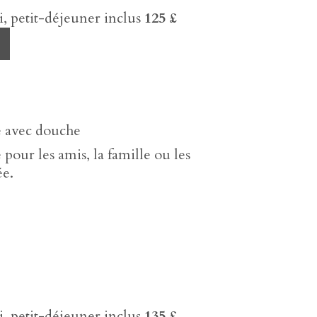
 petit-déjeuner inclus
125 £
 avec douche
our les amis, la famille ou les
e.
 petit-déjeuner inclus
135 £