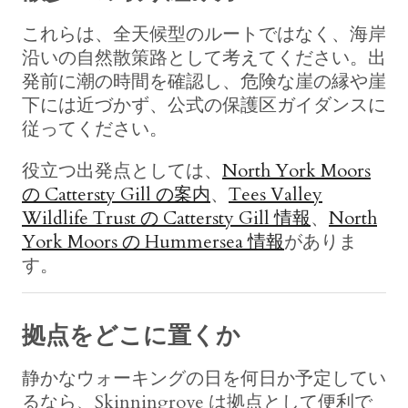
これらは、全天候型のルートではなく、海岸
沿いの自然散策路として考えてください。出
発前に潮の時間を確認し、危険な崖の縁や崖
下には近づかず、公式の保護区ガイダンスに
従ってください。
役立つ出発点としては、
North York Moors
の Cattersty Gill の案内
、
Tees Valley
Wildlife Trust の Cattersty Gill 情報
、
North
York Moors の Hummersea 情報
がありま
す。
拠点をどこに置くか
静かなウォーキングの日を何日か予定してい
るなら、Skinningrove は拠点として便利で