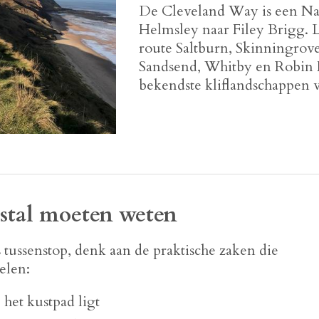
De Cleveland Way is een Nat
Helmsley naar Filey Brigg. L
route Saltburn, Skinningrove
Sandsend, Whitby en Robin H
bekendste kliflandschappen 
stal moeten weten
 tussenstop, denk aan de praktische zaken die
elen:
 het kustpad ligt