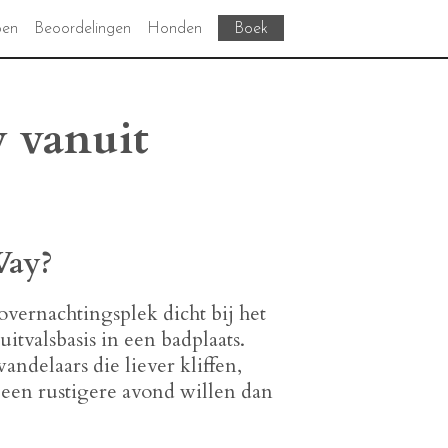
oen
Beoordelingen
Honden
Boek
 vanuit
Way?
e overnachtingsplek dicht bij het
itvalsbasis in een badplaats.
andelaars die liever kliffen,
 een rustigere avond willen dan