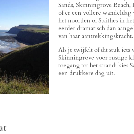
Sands, Skinningrove Beach, L
of er een vollere wandeldag 
het noorden of Staithes in h
eerder dramatisch dan aangeh
van haar aantrekkingskracht.
Als je twijfelt of dit stuk iets
Skinningrove voor rustige kl
toegang tot het strand; kies 
een drukkere dag uit.
at