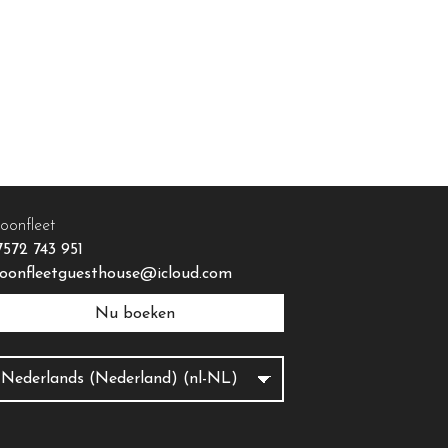
oonfleet
7572 743 951
oonfleetguesthouse@icloud.com
Nu boeken