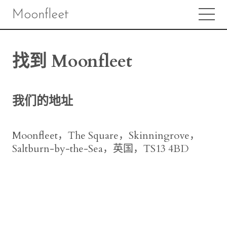
Moonfleet
找到 Moonfleet
我们的地址
Moonfleet，The Square，Skinningrove，
Saltburn-by-the-Sea，英国，TS13 4BD